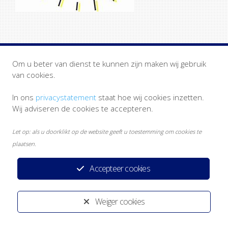
Om u beter van dienst te kunnen zijn maken wij gebruik
van cookies.
In ons
privacystatement
staat hoe wij cookies inzetten.
Privacystatement
Disclaimer
Heeft u een klacht?
Wij adviseren de cookies te accepteren.
Ontwikkeld door:
Yardzorgsites.nl
Let op: als u doorklikt op de website geeft u toestemming om cookies te
plaatsen.
Accepteer cookies
Weiger cookies