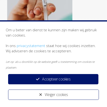
Om u beter van dienst te kunnen zijn maken wij gebruik
van cookies.
In ons
privacystatement
staat hoe wij cookies inzetten.
Wij adviseren de cookies te accepteren.
Let op: als u doorklikt op de website geeft u toestemming om cookies te
Privacystatement
Disclaimer
Heeft u een klacht?
plaatsen.
Ontwikkeld door:
Yardzorgsites.nl
Accepteer cookies
Weiger cookies