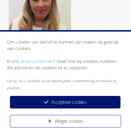
Om u beter van dienst te kunnen zijn maken wij gebruik
van cookies.
In ons
privacystatement
staat hoe wij cookies inzetten.
Wij adviseren de cookies te accepteren.
Let op: als u doorklikt op de website geeft u toestemming om cookies te
plaatsen.
Accepteer cookies
Privacystatement
Disclaimer
Heeft u een klacht?
Weiger cookies
Ontwikkeld door:
Yardzorgsites.nl