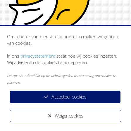
Om u beter van dienst te kunnen zijn maken wij gebruik
van cookies.
In ons
privacystatement
staat hoe wij cookies inzetten.
Wij adviseren de cookies te accepteren.
Let op: als u doorklikt op de website geeft u toestemming om cookies te
plaatsen.
Accepteer cookies
Privacystatement
Disclaimer
Heeft u een klacht?
Ontwikkeld door:
Yardzorgsites.nl
Weiger cookies