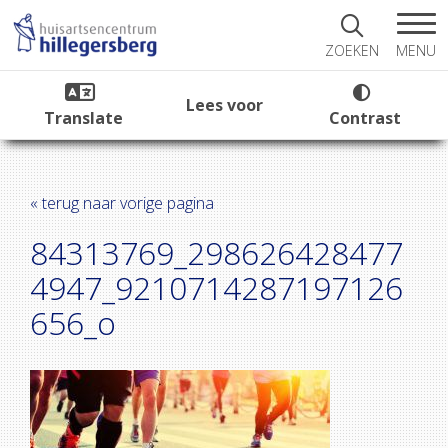
MENU
ZOEKEN
Lees voor
Translate
Contrast
« terug naar vorige pagina
84313769_298626428477
4947_9210714287197126
656_o